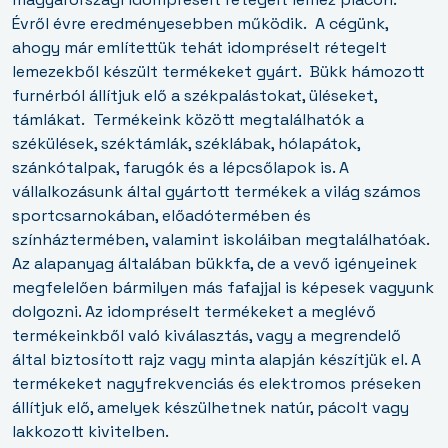
Évről évre eredményesebben működik.
A cégünk,
ahogy már említettük tehát idompréselt rétegelt
lemezekből készült termékeket gyárt.
Bükk hámozott
furnérból állítjuk elő a székpalástokat, üléseket,
támlákat.
Termékeink között megtalálhatók a
székülések, széktámlák, széklábak, hólapátok,
szánkótalpak, farugók és a lépcsőlapok is. A
vállalkozásunk által gyártott termékek a világ számos
sportcsarnokában, előadótermében és
színháztermében, valamint iskoláiban megtalálhatóak.
Az alapanyag általában bükkfa, de a vevő igényeinek
megfelelően bármilyen más fafajjal is képesek vagyunk
dolgozni. Az idompréselt termékeket a meglévő
termékeinkből való kiválasztás, vagy a megrendelő
által biztosított rajz vagy minta alapján készítjük el. A
termékeket nagyfrekvenciás és elektromos préseken
állítjuk elő, amelyek készülhetnek natúr, pácolt vagy
lakkozott kivitelben.