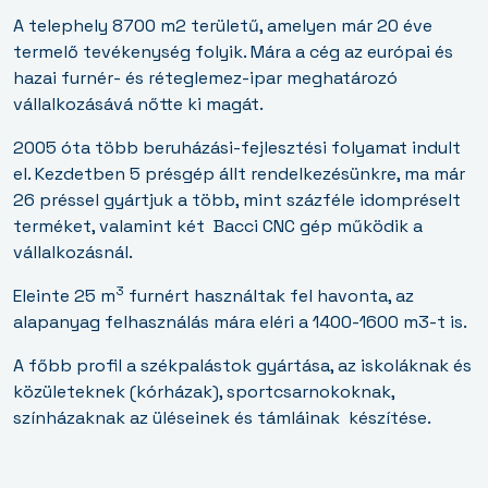
A telephely 8700 m2 területű, amelyen már 20 éve
termelő tevékenység folyik. Mára a cég az európai és
hazai furnér- és réteglemez-ipar meghatározó
vállalkozásává nőtte ki magát.
2005 óta több beruházási-fejlesztési folyamat indult
el. Kezdetben 5 présgép állt rendelkezésünkre, ma már
26 préssel gyártjuk a több, mint százféle idompréselt
terméket, valamint két
Bacci CNC gép működik a
vállalkozásnál.
3
Eleinte 25 m
furnért használtak fel havonta, az
alapanyag felhasználás mára eléri a 1400-1600 m3-t is.
A főbb profil a székpalástok gyártása, az iskoláknak és
közületeknek (kórházak), sportcsarnokoknak,
színházaknak az üléseinek és támláinak
készítése.