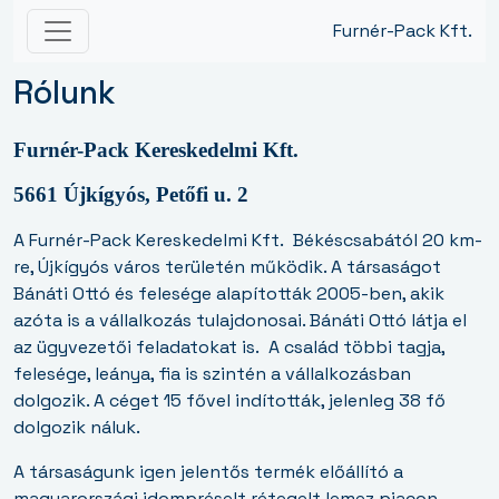
Furnér-Pack Kft.
Rólunk
Furnér-Pack Kereskedelmi Kft.
5661 Újkígyós, Petőfi u. 2
A Furnér-Pack Kereskedelmi Kft.
Békéscsabától 20 km-
re, Újkígyós város területén működik. A társaságot
Bánáti Ottó és felesége alapították 2005-ben, akik
azóta is a vállalkozás tulajdonosai. Bánáti Ottó látja el
az ügyvezetői feladatokat is.
A család többi tagja,
felesége, leánya, fia is szintén a vállalkozásban
dolgozik. A céget 15 fővel indították, jelenleg 38 fő
dolgozik náluk.
A társaságunk igen jelentős termék előállító a
magyarországi idompréselt rétegelt lemez piacon.