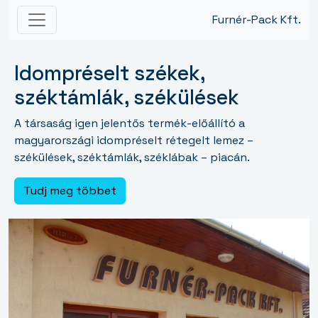
Furnér-Pack Kft.
Idompréselt székek,
széktámlák, székülések
A társaság igen jelentős termék-előállító a
magyarországi idompréselt rétegelt lemez –
székülések, széktámlák, széklábak – piacán.
Tudj meg többet