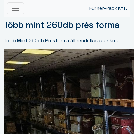
Furnér-Pack Kft.
Több mint 260db prés forma
Több Mint 260db Présforma áll rendelkezésünkre.