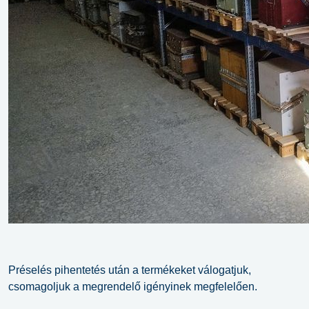
Préselés pihentetés után a termékeket válogatjuk,
csomagoljuk a megrendelő igényinek megfelelően.